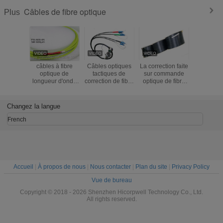
Câbles de fibre optique
Plus
câbles à fibre
Câbles optiques
La correction faite
Couleur d
optique de
tactiques de
sur commande
de racco
longueur d'onde
correction de fibre
optique de fibre
câble opt
600um
du noyau J599
de longueur faite
fibre opt
quatre par bobine
sur commande de
résistan
longueur de 100m
câbles de
compressi
Changez la langue
- de 1000m
longueur de 1KM
2 noy
SM G657A2
GJYX
French
s'auto-supporte le
poids léger
intérieur de FTTH
Accueil
|
À propos de nous
|
Nous contacter
|
Plan du site
|
Privacy Policy
Vue de bureau
Copyright © 2018 - 2026 Shenzhen Hicorpwell Technology Co., Ltd.
All rights reserved.