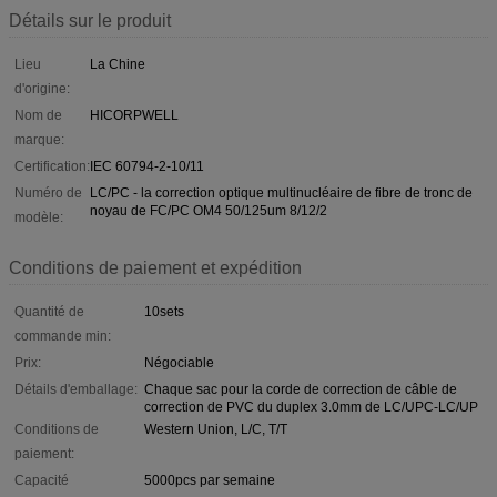
Détails sur le produit
Lieu
La Chine
d'origine:
Nom de
HICORPWELL
marque:
Certification:
IEC 60794-2-10/11
Numéro de
LC/PC - la correction optique multinucléaire de fibre de tronc de
noyau de FC/PC OM4 50/125um 8/12/2
modèle:
Conditions de paiement et expédition
Quantité de
10sets
commande min:
Prix:
Négociable
Détails d'emballage:
Chaque sac pour la corde de correction de câble de
correction de PVC du duplex 3.0mm de LC/UPC-LC/UP
Conditions de
Western Union, L/C, T/T
paiement:
Capacité
5000pcs par semaine