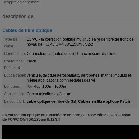
d'approvisionnement:
description de
Câbles de fibre optique
Type de
LC/PC - la correction optique multinucléaire de fibre de tronc de
noyau de FC/PC OM4 50/125um 8/12/2
câble:
Connecteurs:
Connecteurs adaptée ou de LC aux besoins du client
Couleur de
Black
Paintcoat:
But de câble:
véhicule, tactique aérospatiaux, aéroportés, marins, moulus et
même applications commerciales des vé
Longueur:
Par Reel.100m -1000m
Application:
Communication extérieure
câble optique de fibre de SM
Câbles en fibre optique Patch
Le point fort:
,
La correction optique multinucléaire de fibre de tronc câble LC/PC - noyau
de FC/PC OM4 50/125um 8/12/24