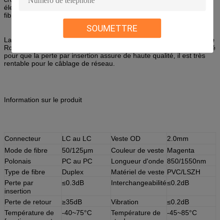
électronique et fournissant le raccordement dans les chemins de
fibre.
SOUMETTRE
La corde de correction de la fibre OM3 de 10G 50/125μm rencontre
RoHS conforme, et tous les câbles sont 100% optiquement examiné
pour que la perte par insertion assure de haute qualité, il est très
rentable pour le câblage de réseau.
Information sur le produit
Connecteur
LC au LC
Veste OD
2.0mm
Mode de fibre
50/125μm
Couleur de veste
Magenta
Polonais
PC au PC
Longueur d'onde
850/1550nm
Type de fibre
Duplex
Matériel de veste
PVC/LSZH
Perte par
≤0.3dB
Interchangeabilité
≤0.2dB
insertion
Perte de retour
≥35dB
Vibration
≤0.2dB
Température de
-40~75°C
Température de
-45~85°C