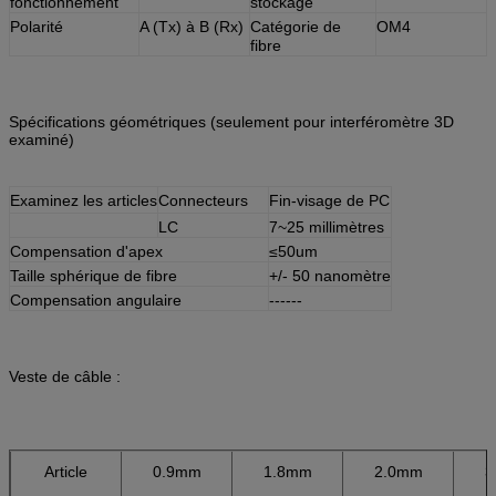
fonctionnement
stockage
Polarité
A (Tx) à B (Rx)
Catégorie de
OM4
fibre
Spécifications géométriques (seulement pour interféromètre 3D
examiné)
Examinez les articles
Connecteurs
Fin-visage de PC
LC
7~25 millimètres
Compensation d'apex
≤
50um
Taille sphérique de fibre
+/- 50 nanomètre
Compensation angulaire
------
Veste de câble :
Article
0.9mm
1.8mm
2.0mm
3