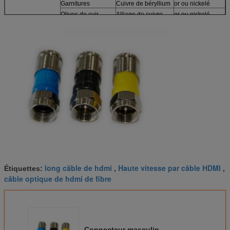
Garnitures
Cuivre de béryllium
or ou nickelé
Olives de cuir
Alliage de cuivre
or ou nickelé
embouti
Famille appropriée
Câble RG59
de câble
long câble de hdmi
Haute vitesse par câble HDMI
Étiquettes:
,
,
câble optique de hdmi de fibre
Connecteur masculin