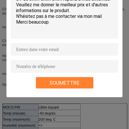
Chaque câble est entièrement examiné pour la continuité de goupille-goupille,
aussi bien qu'ayant un essai à haute tension pour s'assurer
ce là ne sont aucun problème potentiel de panne.
Chaque câble est entièrement inspecté pour s'assurer qu'il répond aux
exigences définies.
Nous le faisons selon les exigences de clients. Si vous voudriez discuter vos
conditions
ou recevez une citation, se sentent svp libres pour nous contacter.
SOUMETTRE
Nous pouvons faire tous les types des câbles selon la demande des clients.
MOCO P/N
câble équipé
Temp (minute)
-40 degrés
Temp (maximum)
200 deg. C
Humidité (maximum)
<>