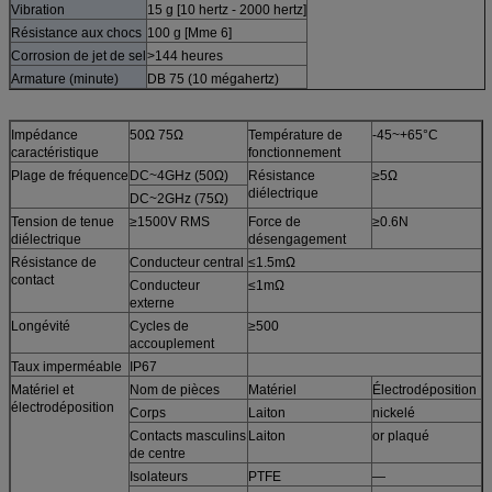
Vibration
15 g [10 hertz - 2000 hertz]
Résistance aux chocs
100 g [Mme 6]
Corrosion de jet de sel
>144 heures
Armature (minute)
DB 75 (10 mégahertz)
Impédance
50Ω 75Ω
Température de
-45~+65°C
caractéristique
fonctionnement
Plage de fréquence
DC~4GHz (50Ω)
Résistance
≥5Ω
diélectrique
DC~2GHz (75Ω)
Tension de tenue
≥1500V RMS
Force de
≥0.6N
diélectrique
désengagement
Résistance de
Conducteur central
≤1.5mΩ
contact
Conducteur
≤1mΩ
externe
Longévité
Cycles de
≥500
accouplement
Taux imperméable
IP67
Matériel et
Nom de pièces
Matériel
Électrodéposition
électrodéposition
Corps
Laiton
nickelé
Contacts masculins
Laiton
or plaqué
de centre
Isolateurs
PTFE
—