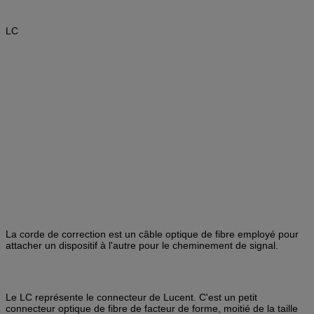
Duplex de
LSZH
millimètre
LC
Duplex de RPA
LSZH 
La corde de correction est un câble optique de fibre employé pour
attacher un dispositif à l'autre pour le cheminement de signal.
Le LC représente le connecteur de Lucent. C'est un petit
connecteur optique de fibre de facteur de forme, moitié de la taille