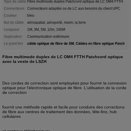
Type de câble:
Fibre multimode duplex Patchcord optique de LC OM4 FTTH
Connecteurs:
Connecteurs adaptée ou de LC aux besoins du client UPC
Couleur:
bleu
But de câble:
aérospatial, aéroporté, marin, la terre
Longueur:
1M, 3M, 5M, 10m, 100M
Application:
Communication extérieure
câble optique de fibre de SM
Câbles en fibre optique Patch
Le point fort:
,
Fibre multimode duplex de LC OM4 FTTH Patchcord optique
avec la veste de LSZH
Des cordes de correction sont employées pour fournir la connexion
optique pour l'électronique optique de fibre. L'utilisation de la corde
de correction
fournit une méthode rapide et facile pour conduire des corrections
de fibre aux centres de traitement des données, tête-fins, hub
cellulaires
et centraux téléphoniques.