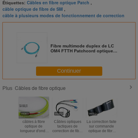
Câbles en fibre optique Patch
Étiquettes:
,
câble optique de fibre de SM
,
câble à plusieurs modes de fonctionnement de correction
Fibre multimode duplex de LC
OM4 FTTH Patchcord optique
avec la veste de LSZH
Continuer
Câbles de fibre optique
Plus
câbles à fibre
Câbles optiques
La correction faite
Couleur d
optique de
tactiques de
sur commande
de racco
longueur d'onde
correction de fibre
optique de fibre
câble opt
600um
du noyau J599
de longueur faite
fibre opt