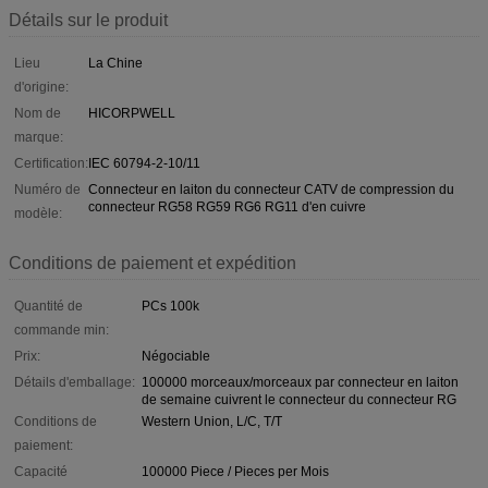
Détails sur le produit
Lieu
La Chine
d'origine:
Nom de
HICORPWELL
marque:
Certification:
IEC 60794-2-10/11
Numéro de
Connecteur en laiton du connecteur CATV de compression du
connecteur RG58 RG59 RG6 RG11 d'en cuivre
modèle:
Conditions de paiement et expédition
Quantité de
PCs 100k
commande min:
Prix:
Négociable
Détails d'emballage:
100000 morceaux/morceaux par connecteur en laiton
de semaine cuivrent le connecteur du connecteur RG
Conditions de
Western Union, L/C, T/T
paiement:
Capacité
100000 Piece / Pieces per Mois