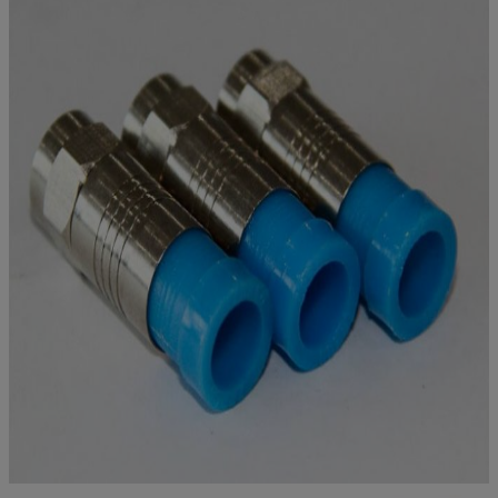
Isolateurs
PTFE
-
Joints
Caoutchouc de
-
silicium
Embouts à
Alliage de
Nickel ou
sertir
cuivre
plaqué or
Norme applicable
IEC 60169-24