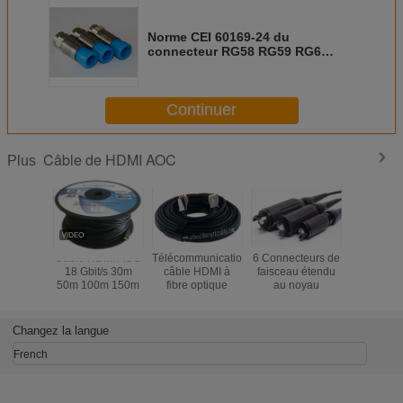
Norme CEI 60169-24 du
connecteur RG58 RG59 RG6
RG11 de cuivre en laiton de CATV
Continuer
Câble de HDMI AOC
Plus
Câble HDMI AOC
Télécommunications
6 Connecteurs de
Câble coa
18 Gbit/s 30m
câble HDMI à
faisceau étendu
liaison 
50m 100m 150m
fibre optique
au noyau
RG11 
RG58 po
TV/CATV/sa
en circui
Changez la langue
French