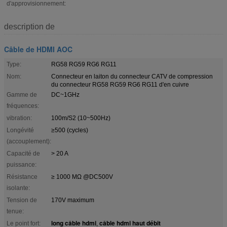
d'approvisionnement:
description de
Câble de HDMI AOC
Type:
RG58 RG59 RG6 RG11
Nom:
Connecteur en laiton du connecteur CATV de compression
du connecteur RG58 RG59 RG6 RG11 d'en cuivre
Gamme de
DC~1GHz
fréquences:
vibration:
100m/S2 (10~500Hz)
Longévité
≥500 (cycles)
(accouplement):
Capacité de
> 20 A
puissance:
Résistance
≥ 1000 MΩ @DC500V
isolante:
Tension de
170V maximum
tenue:
long câble hdmi
câble hdmi haut débit
Le point fort:
,