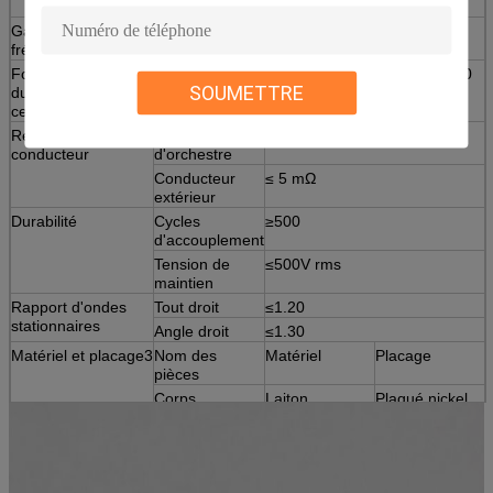
caractéristique
température
Gamme de
0 MHz à 3 GHz
Tension de
≤170V
fréquences
travail
Force de rétention
≥0,2 N
Vibration
100m / s2 (10
SOUMETTRE
du conducteur
~ 500Hz)
central
Résistance du
Chef
≤ 10 mΩ
conducteur
d'orchestre
Conducteur
≤ 5 mΩ
extérieur
Durabilité
Cycles
≥500
d'accouplement
Tension de
≤500V rms
maintien
Rapport d'ondes
Tout droit
≤1.20
stationnaires
Angle droit
≤1.30
Matériel et placage3
Nom des
Matériel
Placage
pièces
Corps
Laiton
Plaqué nickel
Contact à
Laiton
Plaqué or ou
broche
argent
Contact
Bronze d'étain
Plaqué or ou
résilient
argent