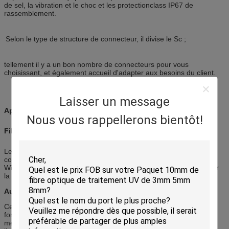
de sel, la vibration et le choc et les protectionclass IP67 de
rassemblement.
Selon le type de structure de connecteur, il divise le Sc ;
tellement il y a un bon nombre de connecteurs pour vous
choisissant, et également accueil d'adapter aux besoins du client.
Laisser un message
Application :
Nous vous rappellerons bientôt!
Fibre-à-le-antenne (FTTA)
Les derniers et de la deuxième génération systèmes de
communication mobile (GSM, UMTS, CMDA2000, TD-SCDMA,
WiMax, LTE, etc.) déploient les conducteurs fibreoptiques pour lier
la station de base avec l'unité à distance au mât d'antenne.
Automation et câblage industriel
Cette conception fournit la fiabilité la plus élevée et la sécurité de
fonctionnement. La conception robuste fournit la robustesse
mécanique et thermique la plus élevée en cas dont maintient les