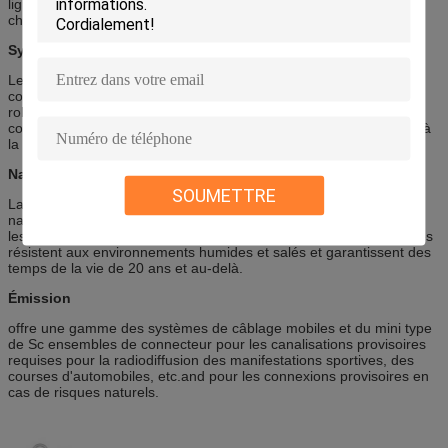
lignes de données vivantes même
choc, vibration la plus forte, ou abus accidentel.
Systèmes de surveillance
Les fabricants de caméra de sécurité choisissent de mini
connecteurs de Sc pour sa dimension compacte et conception
robuste. Il est facile installer mini type ensembles de Sc de
connecteur même dans les secteurs difficiles d'accéder et fournir à
la sécurité d'installation la plus élevée.
Naval et construction navale
SOUMETTRE
La résistance à la corrosion élevée a convaincu les constructeurs
navals et civils de bateau d'utiliser de mini ensembles de Sc pour
les systèmes de communication intégrés. Les connecteurs nickelés
résistent aux environnements humides et salés et garantissent des
temps de la vie de 20 ans et au-delà.
Émission
offre une gamme des systèmes de câblage mobiles et du mini type
de Sc ensembles de connecteur pour les canalisations provisoires
requises pour la radiodiffusion des manifestations sportives, des
courses d'automobiles, etc.and pour les connexions provisoires en
cas de risques naturels.