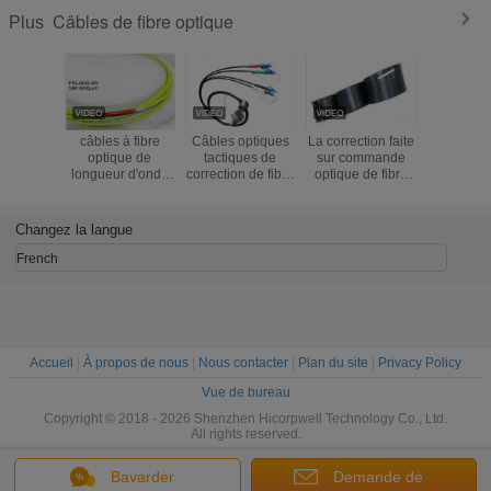
Câbles de fibre optique
Plus
câbles à fibre
Câbles optiques
La correction faite
Couleur d
optique de
tactiques de
sur commande
de racco
longueur d'onde
correction de fibre
optique de fibre
câble opt
600um
du noyau J599
de longueur faite
fibre opt
quatre par bobine
sur commande de
résistan
longueur de 100m
câbles de
compressi
Changez la langue
- de 1000m
longueur de 1KM
2 noy
SM G657A2
GJYX
French
s'auto-supporte le
poids léger
intérieur de FTTH
Accueil
|
À propos de nous
|
Nous contacter
|
Plan du site
|
Privacy Policy
Vue de bureau
Copyright © 2018 - 2026 Shenzhen Hicorpwell Technology Co., Ltd.
All rights reserved.
Bavarder
Demande de