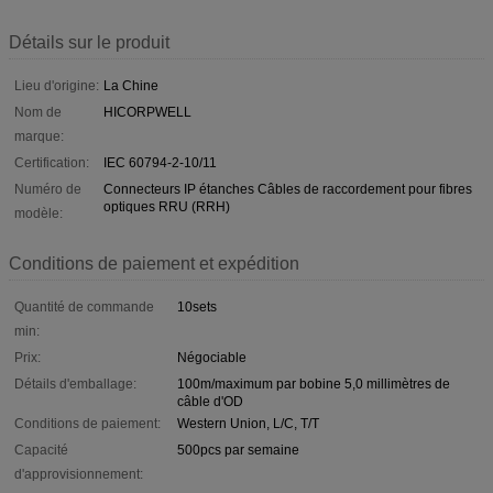
Détails sur le produit
Lieu d'origine:
La Chine
Nom de
HICORPWELL
marque:
Certification:
IEC 60794-2-10/11
Numéro de
Connecteurs IP étanches Câbles de raccordement pour fibres
optiques RRU (RRH)
modèle:
Conditions de paiement et expédition
Quantité de commande
10sets
min:
Prix:
Négociable
Détails d'emballage:
100m/maximum par bobine 5,0 millimètres de
câble d'OD
Conditions de paiement:
Western Union, L/C, T/T
Capacité
500pcs par semaine
d'approvisionnement: