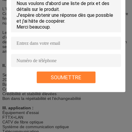
L'UPC représente les visages ultra physiques d'extrémité de
Contact.The sont donnés un polissage prolongé pour une meilleure
finition de surface. Ces connecteurs sont employés souvent dans
numérique, CATV, et systèmes de téléphonie.
Le RPA représente le contact physique à angles que les visages
d'extrémité sont encore courbés, mais ils sont pêchés à des huit
degrés industriellement compatibles. Ceci maintient une connexion
serrée. Ces connecteurs sont préférés pour CATV et systèmes
analogues.
II. caractéristiques :
Se conformant au CEI, Telcordia GR-326-CORE, YD-T 1272.3-
SOUMETTRE
2005, norme.
Basse perte par insertion, perte de rendement élevé
Connexion dense élevée, facile pour l'opération
Crédibilité et stabilité élevées
Bon dans la répétabilité et l'échangeabilité
III. application :
Équipement d'essai
FTTX+LAN
CATV de fibre optique
Système de communication optique
Télécommunication