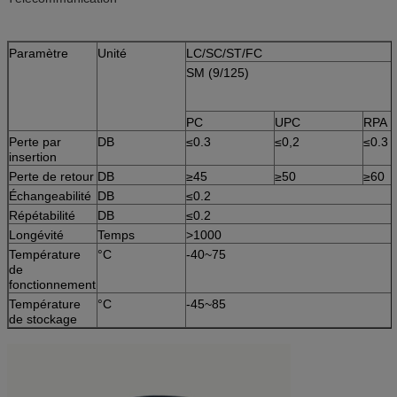
Paramètre
Unité
LC/SC/ST/FC
SM (9/125)
PC
UPC
RPA
Perte par
DB
≤0.3
≤0,2
≤0.3
insertion
Perte de retour
DB
≥45
≥50
≥60
Échangeabilité
DB
≤0.2
Répétabilité
DB
≤0.2
Longévité
Temps
>1000
Température
°C
-40~75
de
fonctionnement
Température
°C
-45~85
de stockage