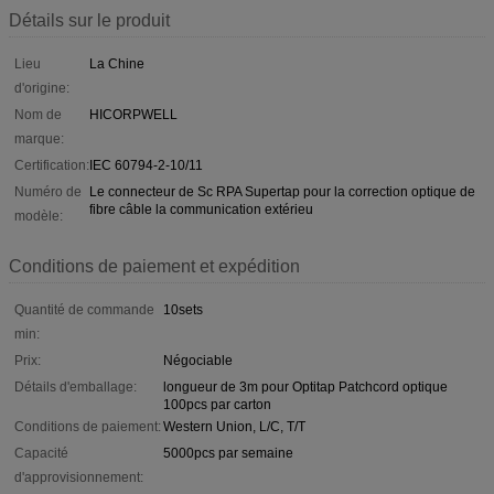
Détails sur le produit
Lieu
La Chine
d'origine:
Nom de
HICORPWELL
marque:
Certification:
IEC 60794-2-10/11
Numéro de
Le connecteur de Sc RPA Supertap pour la correction optique de
fibre câble la communication extérieu
modèle:
Conditions de paiement et expédition
Quantité de commande
10sets
min:
Prix:
Négociable
Détails d'emballage:
longueur de 3m pour Optitap Patchcord optique
100pcs par carton
Conditions de paiement:
Western Union, L/C, T/T
Capacité
5000pcs par semaine
d'approvisionnement: