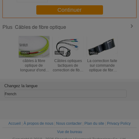
Continuer
Câbles de fibre optique
Plus
câbles à fibre
Câbles optiques
La correction faite
Couleur d
optique de
tactiques de
sur commande
de racco
longueur d'onde
correction de fibre
optique de fibre
câble opt
600um
du noyau J599
de longueur faite
fibre opt
quatre par bobine
sur commande de
résistan
longueur de 100m
câbles de
compressi
Changez la langue
- de 1000m
longueur de 1KM
2 noy
SM G657A2
GJYX
French
s'auto-supporte le
poids léger
intérieur de FTTH
Accueil
|
À propos de nous
|
Nous contacter
|
Plan du site
|
Privacy Policy
Vue de bureau