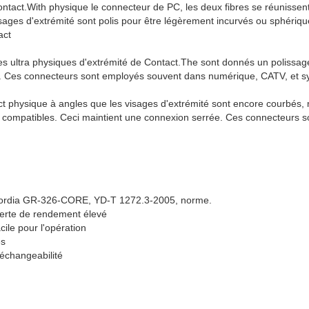
tact.With physique le connecteur de PC, les deux fibres se réunissent
sages d'extrémité sont polis pour être légèrement incurvés ou sphériques
act
es ultra physiques d'extrémité de Contact.The sont donnés un polissa
ace. Ces connecteurs sont employés souvent dans numérique, CATV, et s
t physique à angles que les visages d'extrémité sont encore courbés, 
t compatibles. Ceci maintient une connexion serrée. Ces connecteurs 
cordia GR-326-CORE, YD-T 1272.3-2005, norme.
perte de rendement élevé
ile pour l'opération
es
'échangeabilité