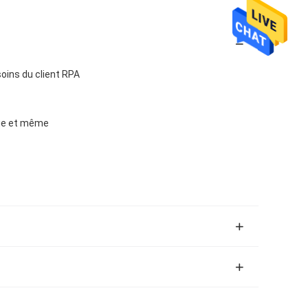
oins du client RPA
que et même