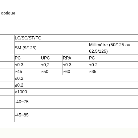
 optique
LC/SC/ST/FC
Millimètre (50/125 ou
SM (9/125)
62.5/125)
PC
UPC
RPA
PC
≤0.3
≤0,2
≤0.3
≤0.2
≥45
≥50
≥60
≥35
≤0.2
≤0.2
>1000
-40~75
-45~85