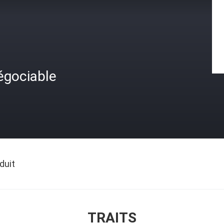
égociable
duit
TRAITS