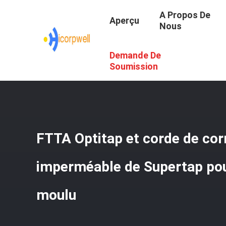
A Propos De
Aperçu
Nous
Demande De
Aperçu
/
Produits
/
Câbles De Fibre Optique
/
FTTA Optit
Soumission
FTTA Optitap et corde de cor
imperméable de Supertap pour
moulu