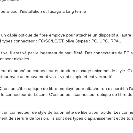
e
bure pour l'installation et l'usage à long terme
 un câble optique de fibre employé pour attacher un dispositif à l'autr
a 4 types connecteur : FC/SC/LC/ST. olive 3types : PC, UPC, RPA…
ixe. Il est fixé par le logement de baril fileté. Des connecteurs de FC
t sont nickelés.
eur d'abonné un connecteur en tandem d'usage universel de style. C'es
eur avec un mouvement va-et-vient simple et est verrouillé.
C est un câble optique de fibre employé pour attacher un dispositif à l
 le connecteur de Lucent. C'est un petit connecteur optique de fibre de
oit un connecteur de style de baïonnette de libération rapide. Les conn
ent de serrure de torsion. Ils sont des types d'aplanissement et de tor