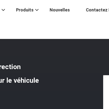
Produits
Nouvelles
Contactez
ap Et Corde De Correction Imperméable De Supertap Pour Le Véhicul
rection
 le véhicule