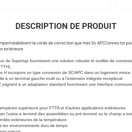
DESCRIPTION DE PRODUIT
mperméabilisent la corde de correction que mini Sc APCConnector pour
on extérieure
 de Supertap fournissent une solution robuste et scellée de connexion
FTTH).
de H incorpore un type connexion de SC/APC dans un logement mince, s
le à un terminal gauche multi ou à l'extension intégrée receptecal.
joignent à un adaptateur standard fournissant une interface commune
ntempéries supérieure pour FTTA et d'autres applications extérieures.
loyer l'usine a terminé des assemblées ou pré-terminé ou le champ a in
mités extérieures de la température
ans les environnements durs de temps
lage spécial