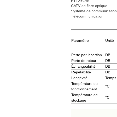
FTTX+LAN
CATV de fibre optique
Système de communication
Télécommunication
Paramètre
Unité
Perte par insertion
DB
Perte de retour
DB
Échangeabilité
DB
Répétabilité
DB
Longévité
Temps
Température de
°C
fonctionnement
Température de
°C
stockage