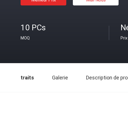
10 PCs
N
MOQ
Prix
traits
Galerie
Description de pro