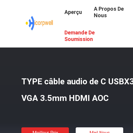
A Propos De
Aperçu
Nous
Demande De
Aperçu
/
Produits
/
Câble De HDMI AOC
/
TYPE Câble Au
Soumission
TYPE câble audio de C USBX
VGA 3.5mm HDMI AOC
Meilleur Prix
Mail Nous