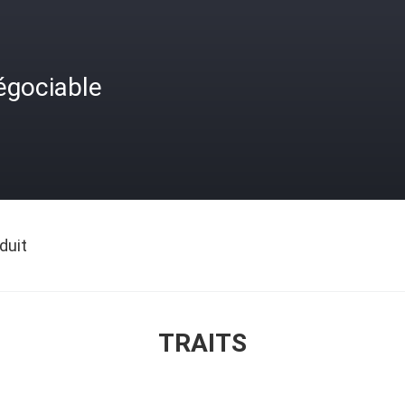
égociable
duit
TRAITS