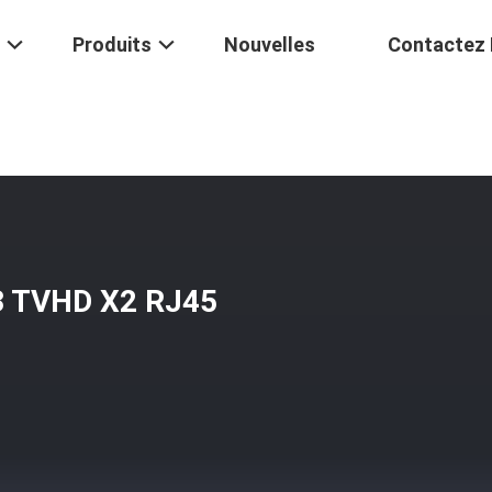
Produits
Nouvelles
Contactez
dio De C USBX3 TVHD X2 RJ45 VGA 3.5mm HDMI AOC
3 TVHD X2 RJ45