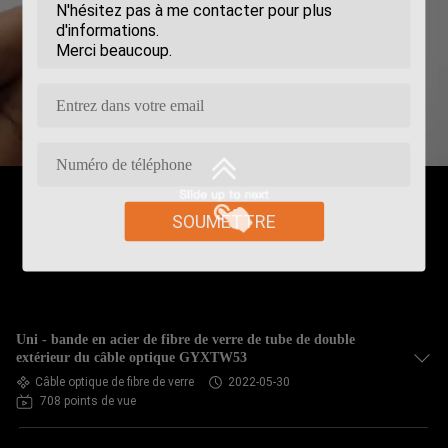
SOUMETTRE
Uni - bande en acier de fibre de verre de tube de double
extérieur du câble optique GYXTW53
Câble optique de fibre de verre
2022-05-30
708 points de vue