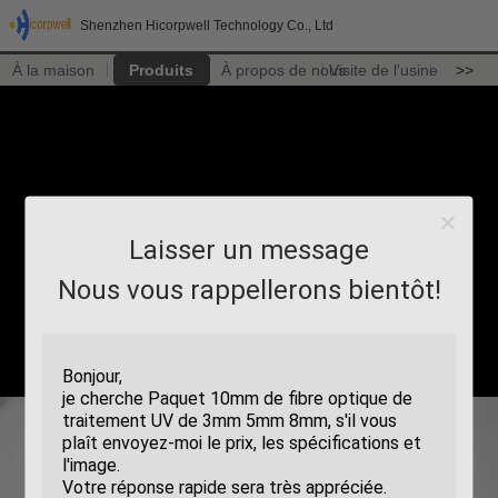
Shenzhen Hicorpwell Technology Co., Ltd
À la maison
Produits
À propos de nous
Visite de l'usine
>>
Laisser un message
Nous vous rappellerons bientôt!