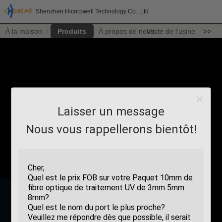
Shenzhen Hicorpwell Technology Co., Ltd
À la maison
Produits
À propos de nous
Visite de l'usine
>>
Laisser un message
Nous vous rappellerons bientôt!